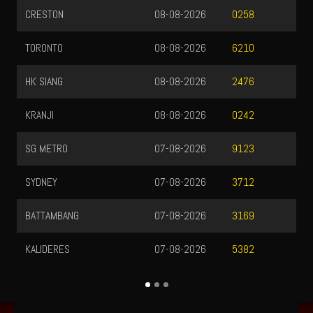
CIAMIS
07-08-2026
58
7706
MALAYSIA
07-08-2026
10
7218
PCSO
07-08-2026
76
6964
KUMAMOTO
07-08-2026
42
3109
QATAR
07-08-2026
23
3158
HONGKONG
07-08-2026
12
6011
SUMEDANG
07-08-2026
69
7209
TOTO WUHAN
08-08-2026
82
4280