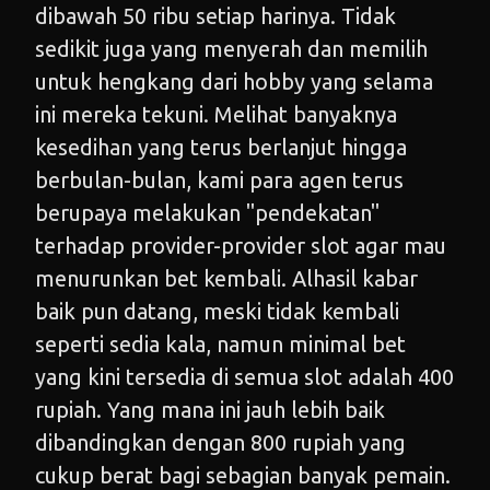
dibawah 50 ribu setiap harinya. Tidak
sedikit juga yang menyerah dan memilih
untuk hengkang dari hobby yang selama
ini mereka tekuni. Melihat banyaknya
kesedihan yang terus berlanjut hingga
berbulan-bulan, kami para agen terus
berupaya melakukan "pendekatan"
terhadap provider-provider slot agar mau
menurunkan bet kembali. Alhasil kabar
baik pun datang, meski tidak kembali
seperti sedia kala, namun minimal bet
yang kini tersedia di semua slot adalah 400
rupiah. Yang mana ini jauh lebih baik
dibandingkan dengan 800 rupiah yang
cukup berat bagi sebagian banyak pemain.