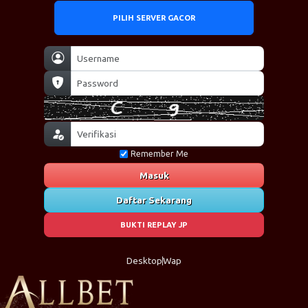
PILIH SERVER GACOR
Remember Me
Masuk
Daftar Sekarang
BUKTI REPLAY JP
Desktop
Wap