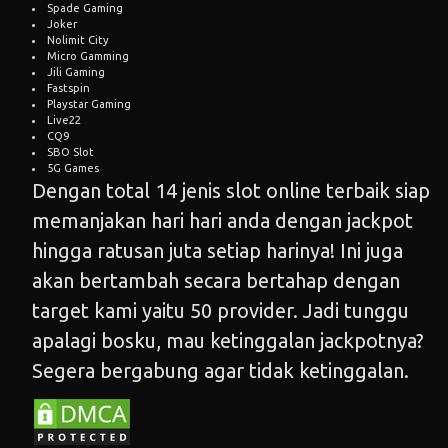
Spade Gaming
Joker
Nolimit City
Micro Gamming
Jili Gaming
Fastspin
Playstar Gaming
Live22
CQ9
SBO Slot
5G Games
Dengan total 14 jenis slot online terbaik siap
memanjakan hari hari anda dengan jackpot
hingga ratusan juta setiap harinya! Ini juga
akan bertambah secara bertahap dengan
target kami yaitu 50 provider. Jadi tunggu
apalagi bosku, mau ketinggalan jackpotnya?
Segera bergabung agar tidak ketinggalan.