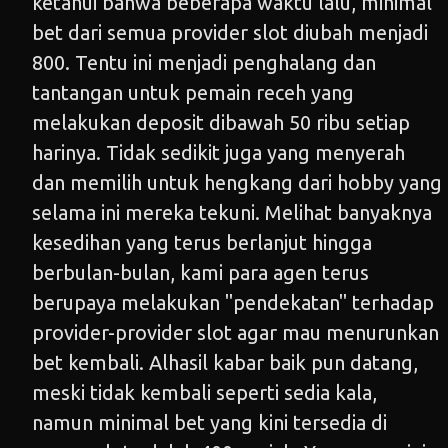
ketahui bahwa beberapa waktu lalu, minimal
bet dari semua provider slot diubah menjadi
800. Tentu ini menjadi penghalang dan
tantangan untuk pemain receh yang
melakukan deposit dibawah 50 ribu setiap
harinya. Tidak sedikit juga yang menyerah
dan memilih untuk hengkang dari hobby yang
selama ini mereka tekuni. Melihat banyaknya
kesedihan yang terus berlanjut hingga
berbulan-bulan, kami para agen terus
berupaya melakukan "pendekatan" terhadap
provider-provider slot agar mau menurunkan
bet kembali. Alhasil kabar baik pun datang,
meski tidak kembali seperti sedia kala,
namun minimal bet yang kini tersedia di