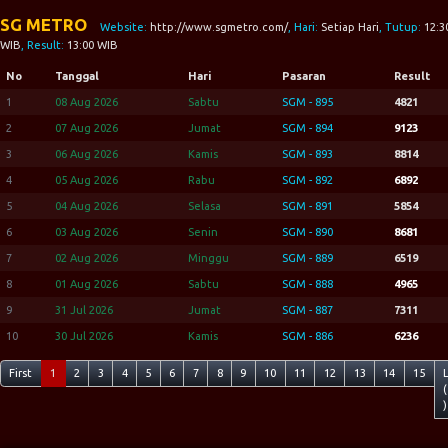
SG METRO
Website:
http://www.sgmetro.com/
, Hari:
Setiap Hari
, Tutup:
12:3
WIB
, Result:
13:00 WIB
No
Tanggal
Hari
Pasaran
Result
1
08 Aug 2026
Sabtu
SGM - 895
4821
2
07 Aug 2026
Jumat
SGM - 894
9123
3
06 Aug 2026
Kamis
SGM - 893
8814
4
05 Aug 2026
Rabu
SGM - 892
6892
5
04 Aug 2026
Selasa
SGM - 891
5854
6
03 Aug 2026
Senin
SGM - 890
8681
7
02 Aug 2026
Minggu
SGM - 889
6519
8
01 Aug 2026
Sabtu
SGM - 888
4965
9
31 Jul 2026
Jumat
SGM - 887
7311
10
30 Jul 2026
Kamis
SGM - 886
6236
First
1
2
3
4
5
6
7
8
9
10
11
12
13
14
15
(
)