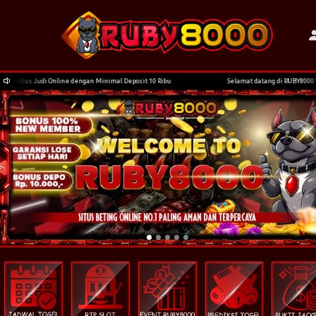
tus Judi Online dengan Minimal Deposit 10 Ribu
Selamat datang di RUBY8000 Situs Ju